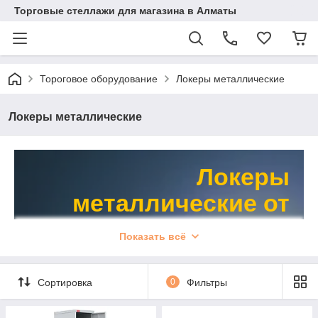
Торговые стеллажи для магазина в Алматы
Тороговое оборудование
Локеры металлические
Локеры металлические
Локеры
металлические от
AYZA STELLAZH в
Показать всё
Алматы
Сортировка
0
Фильтры
Посмотреть каталог