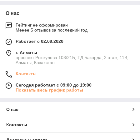
01
стали с антикоррозийным покрытием, устойчивой
Тип замка
– механический или электронный.
к механическим повреждениям.
О нас
Материал и покрытие
– сталь с
антикоррозийной обработкой.
Рейтинг не сформирован
Габариты
– шкаф должен соответствовать
Менее 5 отзывов за последний год
размеру помещения.
Работает с 02.09.2020
02
🔹 Безопасность хранения
- каждая
г. Алматы
ячейка оснащена индивидуальным замком,
проспект Рыскулова 103/21Б, ТД Бакорда, 2 этаж, 11В,
Алматы, Казахстан
обеспечивающим защиту личных вещей.
Мы гарантируем:
Выгодные цены
✔️
на металлические
Контакты
шкафы в Алматы;
Доставку по городу и области
✔️
;
Сегодня работает с 09:00 до 19:00
Профессиональную
Показать весь график работы
✔️
консультацию
по выбору модели;
Гарантию качества
✔️
на всю
продукцию.
О нас
03
🔹Эффективное использование
пространства
– компактные габариты и
Контакты
модульная конструкция позволяют оптимально
разместить сумочницы в любом помещении.