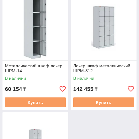
Металлический шкаф локер
Локер шкаф металлический
ШРМ-14
ШРМ-312
В наличии
В наличии
60 154
142 455
₸
₸
Купить
Купить
Локер – это удобное и безопасное
решение для хранения личных
вещей
: сумок, рюкзаков, ручной клади и других
предметов. Такие шкафы востребованы в торговых