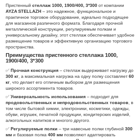
Пристенный
стеллаж 1000, 1900/400, 3*300
от компании
AYZA STELLAZH
– это надежное, функциональное и
практичное торговое оборудование, идеально подходящее
для магазинов различного формата. Благодаря прочной
металлической конструкции, регулируемым полкам и
универсальному дизайну, этот стеллаж обеспечивает удобное
размещение товаров и эффективную организацию торгового
пространства.
Преимущества пристенного стеллажа 1000,
1900/400, 3*300
✅
Прочная конструкция
– стеллаж выдерживает нагрузку до
300 кг
, а максимальная нагрузка на одну полку составляет
60
кг
, что делает его отличным выбором для размещения
широкого ассортимента товаров.
✅
Универсальность использования
– подходит для
продовольственных и непродовольственных товаров
, в
том числе бытовой химии, электроники, косметики, одежды,
обуви, игрушек, печатной продукции, кондитерских изделий,
алкогольных напитков и многого другого.
✅
Регулируемые полки
– три навесные полки глубиной
300
мм
и базовая полка
400 мм
позволяют адаптировать