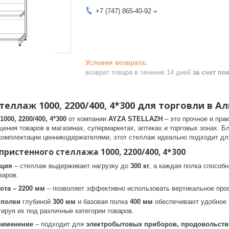
+7 (747) 865-40-92
возврат товара в течение 14 дней
за счет по
еллаж 1000, 2200/400, 4*300 для торговли в А
1000, 2200/400, 4*300
от компании
AYZA STELLAZH
– это прочное и пра
ения товаров в магазинах, супермаркетах, аптеках и торговых зонах. Б
 комплектации ценникодержателями, этот стеллаж идеально подходит дл
ристенного стеллажа 1000, 2200/400, 4*300
кция
– стеллаж выдерживает нагрузку до
300 кг
, а каждая полка спосо
варов.
та – 2200 мм
– позволяет эффективно использовать вертикальное прос
 полки
глубиной
300 мм
и базовая полка
400 мм
обеспечивают удобное 
тируя их под различные категории товаров.
рименение
– подходит для
электробытовых приборов, продовольств