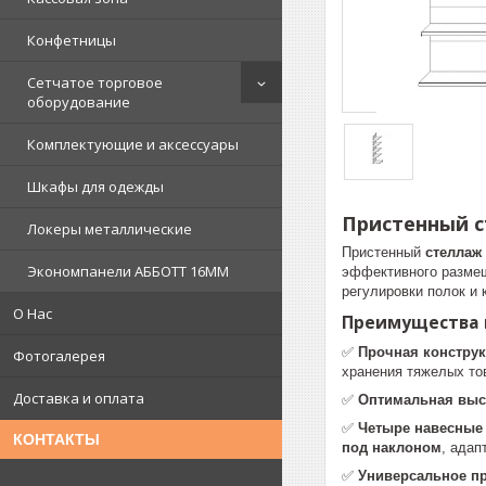
Конфетницы
Сетчатое торговое
оборудование
Комплектующие и аксессуары
Шкафы для одежды
Пристенный ст
Локеры металлические
Пристенный
стеллаж 
Экономпанели АББОТТ 16ММ
эффективного размещ
регулировки полок и
О Нас
Преимущества п
✅
Прочная констру
Фотогалерея
хранения тяжелых то
Доставка и оплата
✅
Оптимальная высо
✅
Четыре навесные
КОНТАКТЫ
под наклоном
, адап
✅
Универсальное п