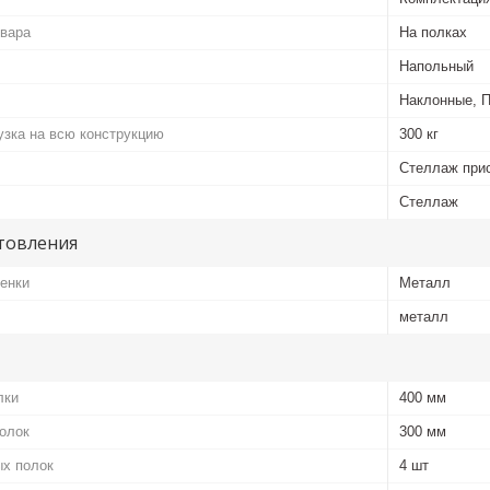
овара
На полках
Напольный
Наклонные, 
зка на всю конструкцию
300 кг
Стеллаж прис
Стеллаж
товления
енки
Металл
металл
лки
400 мм
олок
300 мм
ых полок
4 шт