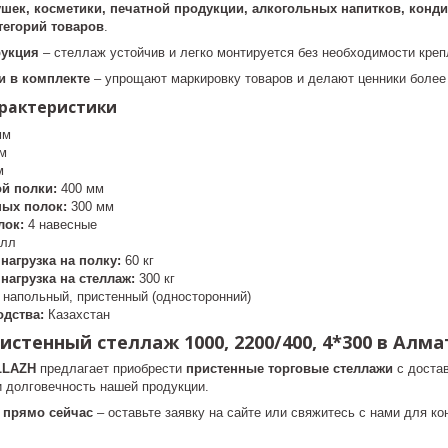
ушек, косметики, печатной продукции, алкогольных напитков, конд
тегорий товаров
.
рукция
– стеллаж устойчив и легко монтируется без необходимости креп
и в комплекте
– упрощают маркировку товаров и делают ценники более
арактеристики
мм
м
м
ой полки:
400 мм
ных полок:
300 мм
лок:
4 навесные
лл
нагрузка на полку:
60 кг
нагрузка на стеллаж:
300 кг
напольный, пристенный (односторонний)
одства:
Казахстан
истенный стеллаж 1000, 2200/400, 4*300 в Алм
LLAZH
предлагает приобрести
пристенные торговые стеллажи
с достав
и долговечность нашей продукции.
 прямо сейчас
– оставьте заявку на сайте или свяжитесь с нами для ко