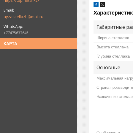
https://topmetal.kz/
Характеристик
ayza.stellazh@mail.ru
Габаритные ра
+77475637645
Ширина стеллажа
КАРТА
Высота стеллажа
Глубина стеллажа
Основные
Максимальная нагру
Страна производит
Назначение стелла
Особенности