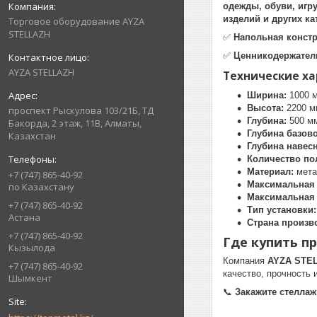
одежды, обуви, игр
изделий и других ка
Торговое оборудование AYZA
STELLAZH
✅
Напольная конст
✅
Ценникодержател
AYZA STELLAZH
Технические х
Ширина:
1000 
Высота:
2200 м
проспект Рыскулова 103/21Б, ТД
Глубина:
500 м
Бакорда, 2 этаж, 11В, Алматы,
Глубина базов
Казахстан
Глубина навес
Количество по
Материал:
мета
+7 (747) 865-40-92
Максимальная 
по Казахстану
Максимальная 
+7 (747) 865-40-92
Тип установки:
Астана
Страна произв
+7 (747) 865-40-92
Где купить пр
Кызылода
Компания
AYZA STE
+7 (747) 865-40-92
качество, прочность 
Шымкент
📞
Закажите стеллаж