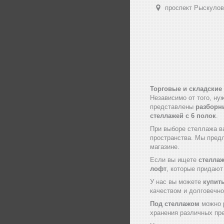
проспект Рыскулов
Торговые и складские
Независимо от того, ну
представлены
разборн
стеллажей с
6 полок
.
При выборе стеллажа в
пространства. Мы пред
магазине.
Если вы ищете
стеллаж
лофт
, которые придаю
У нас вы можете
купит
качеством и долговечно
Под стеллажом
можно р
хранения различных пр