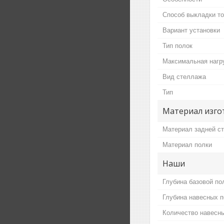
Способ выкладки т
Вариант установки
Тип полок
Максимальная нагру
Вид стеллажа
Тип
Материал изго
Материал задней ст
Материал полки
Наши
Глубина базовой по
Глубина навесных п
Количество навесн