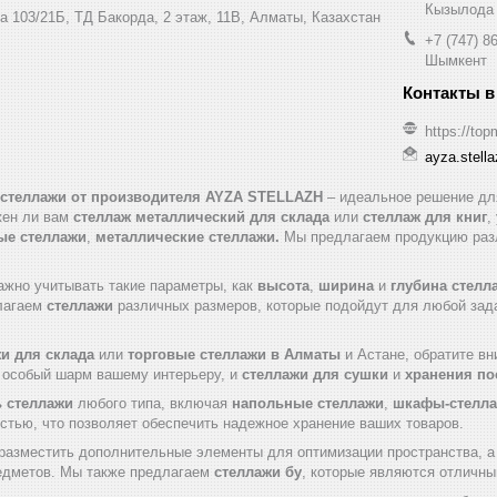
Кызылода
а 103/21Б, ТД Бакорда, 2 этаж, 11В, Алматы, Казахстан
+7 (747) 8
Шымкент
https://top
ayza.stell
 стеллажи от производителя AYZA STELLAZH
– идеальное решение для
жен ли вам
стеллаж металлический для склада
или
стеллаж для книг
,
ые стеллажи
,
металлические стеллажи.
Мы предлагаем продукцию разл
ажно учитывать такие параметры, как
высота
,
ширина
и
глубина стелл
лагаем
стеллажи
различных размеров, которые подойдут для любой задач
и для склада
или
торговые стеллажи в Алматы
и Астане, обратите в
т особый шарм вашему интерьеру, и
стеллажи для сушки
и
хранения п
ь стеллажи
любого типа, включая
напольные стеллажи
,
шкафы-стелл
стью, что позволяет обеспечить надежное хранение ваших товаров.
азместить дополнительные элементы для оптимизации пространства, 
едметов. Мы также предлагаем
стеллажи бу
, которые являются отличны