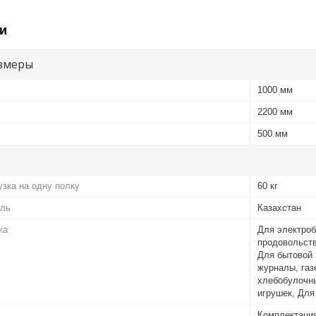
и
змеры
1000 мм
2200 мм
500 мм
зка на одну полку
60 кг
ель
Казахстан
жа
Для электроб
продовольств
Для бытовой 
журналы, газ
хлебобулочны
игрушек, Для
Комплектаци