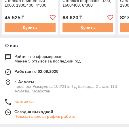
Стеллаж пристенный
Стеллаж островной 1000,
Стел
1000, 1900/400, 4*300
1600/400, 6*300
1900
45 525
68 620
82 
₸
₸
Купить
Купить
О нас
Рейтинг не сформирован
Менее 5 отзывов за последний год
Работает с 02.09.2020
г. Алматы
проспект Рыскулова 103/21Б, ТД Бакорда, 2 этаж, 11В,
Алматы, Казахстан
Контакты
Сегодня выходной
Показать весь график работы