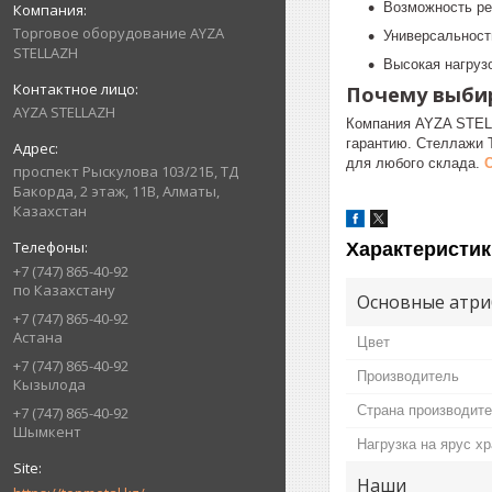
Возможность ре
Торговое оборудование AYZA
Универсальност
STELLAZH
Высокая нагрузо
Почему выби
AYZA STELLAZH
Компания AYZA STEL
гарантию. Стеллажи 
для любого склада.
проспект Рыскулова 103/21Б, ТД
Бакорда, 2 этаж, 11В, Алматы,
Казахстан
Характеристик
+7 (747) 865-40-92
по Казахстану
Основные атри
+7 (747) 865-40-92
Астана
Цвет
+7 (747) 865-40-92
Производитель
Кызылода
Страна производит
+7 (747) 865-40-92
Шымкент
Нагрузка на ярус х
Наши