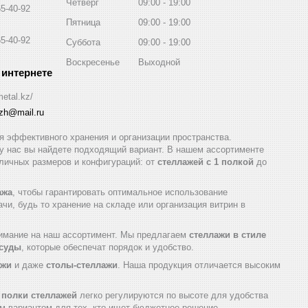
Четверг
09:00
19:00
65-40-92
Пятница
09:00
19:00
65-40-92
Суббота
09:00
19:00
Воскресенье
Выходной
metal.kz/
azh@mail.ru
 эффективного хранения и организации пространства.
 у нас вы найдете подходящий вариант. В нашем ассортименте
ичных размеров и конфигураций: от
стеллажей с 1 полкой
до
ажа
, чтобы гарантировать оптимальное использование
и, будь то хранение на складе или организация витрин в
нимание на наш ассортимент. Мы предлагаем
стеллажи в стиле
осуды
, которые обеспечат порядок и удобство.
ажи
и даже
столы-стеллажи
. Наша продукция отличается высоким
а
полки стеллажей
легко регулируются по высоте для удобства
м вариантом для тех, кто ищет бюджетное решение.