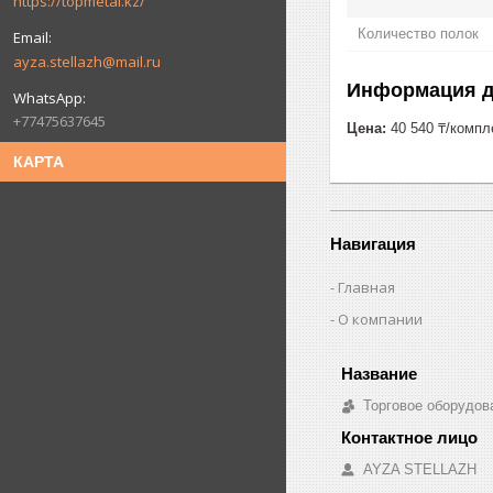
https://topmetal.kz/
Количество полок
ayza.stellazh@mail.ru
Информация д
+77475637645
Цена:
40 540 ₸/компл
КАРТА
Навигация
Главная
О компании
Торговое оборудо
AYZA STELLAZH