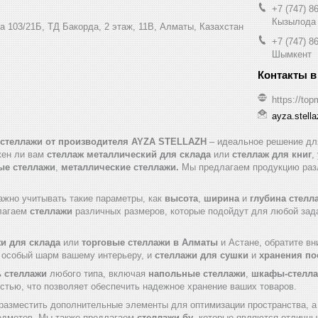
+7 (747) 8
Кызылода
а 103/21Б, ТД Бакорда, 2 этаж, 11В, Алматы, Казахстан
+7 (747) 8
Шымкент
https://top
ayza.stell
 стеллажи от производителя AYZA STELLAZH
– идеальное решение для
жен ли вам
стеллаж металлический для склада
или
стеллаж для книг
,
ые стеллажи
,
металлические стеллажи.
Мы предлагаем продукцию разл
ажно учитывать такие параметры, как
высота
,
ширина
и
глубина стелл
лагаем
стеллажи
различных размеров, которые подойдут для любой задач
и для склада
или
торговые стеллажи в Алматы
и Астане, обратите в
т особый шарм вашему интерьеру, и
стеллажи для сушки
и
хранения п
ь стеллажи
любого типа, включая
напольные стеллажи
,
шкафы-стелл
стью, что позволяет обеспечить надежное хранение ваших товаров.
азместить дополнительные элементы для оптимизации пространства, 
едметов. Мы также предлагаем
стеллажи бу
, которые являются отличны