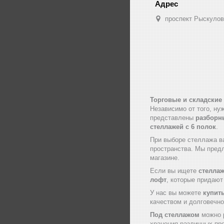
проспект Рыскулов
Торговые и складские
Независимо от того, ну
представлены
разборн
стеллажей с
6 полок
.
При выборе стеллажа в
пространства. Мы пред
магазине.
Если вы ищете
стеллаж
лофт
, которые придаю
У нас вы можете
купит
качеством и долговечно
Под стеллажом
можно р
хранения различных пр