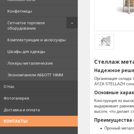
Конфетницы
Сетчатое торговое
оборудование
Комплектующие и аксессуары
Шкафы для одежды
Стеллаж мета
Локеры металлические
Надежное реше
Экономпанели АББОТТ 16ММ
Организация склада 
AYZA STELLAZH сочет
О Нас
Основные хара
Фотогалерея
Конструкция из высок
выдерживает равномер
Доставка и оплата
высоте, что делает 
Преимущества 
КОНТАКТЫ
Прочный металл