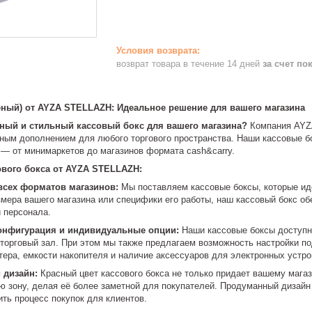
возврат товара в течение 14 дней
за счет по
еный) от AYZA STELLAZH: Идеальное решение для вашего магазина
ный и стильный кассовый бокс для вашего магазина?
Компания AYZ
чным дополнением для любого торгового пространства. Наши кассовые 
— от минимаркетов до магазинов формата cash&carry.
вого бокса от AYZA STELLAZH:
всех форматов магазинов:
Мы поставляем кассовые боксы, которые ид
змера вашего магазина или специфики его работы, наш кассовый бокс о
и персонала.
онфигурация и индивидуальные опции:
Наши кассовые боксы доступн
 торговый зал. При этом мы также предлагаем возможность настройки п
ера, емкости накопителя и наличие аксессуаров для электронных устрой
 дизайн:
Красный цвет кассового бокса не только придает вашему магаз
ю зону, делая её более заметной для покупателей. Продуманный дизайн
ить процесс покупок для клиентов.