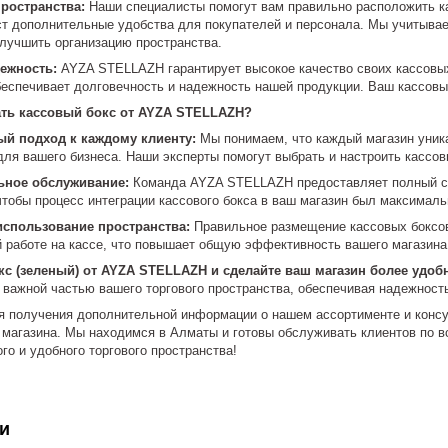
ространства:
Наши специалисты помогут вам правильно расположить ка
аст дополнительные удобства для покупателей и персонала. Мы учитыва
улучшить организацию пространства.
дежность:
AYZA STELLAZH гарантирует высокое качество своих кассовы
обеспечивает долговечность и надежность нашей продукции. Ваш кассовы
ать кассовый бокс от AYZA STELLAZH?
й подход к каждому клиенту:
Мы понимаем, что каждый магазин уника
для вашего бизнеса. Наши эксперты помогут выбрать и настроить кассо
ное обслуживание:
Команда AYZA STELLAZH предоставляет полный спе
чтобы процесс интеграции кассового бокса в ваш магазин был максимал
спользование пространства:
Правильное размещение кассовых боксов
й работе на кассе, что повышает общую эффективность вашего магазина
кс (зеленый) от AYZA STELLAZH и сделайте ваш магазин более удо
 важной частью вашего торгового пространства, обеспечивая надежност
 получения дополнительной информации о нашем ассортименте и консул
 магазина. Мы находимся в Алматы и готовы обслуживать клиентов по
о и удобного торгового пространства!
и