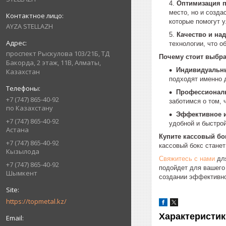
Оптимизация п
место, но и созд
которые помогут 
AYZA STELLAZH
Качество и на
технологии, что 
проспект Рыскулова 103/21Б, ТД
Почему стоит выбр
Бакорда, 2 этаж, 11В, Алматы,
Индивидуальны
Казахстан
подходят именно 
Профессиональ
+7 (747) 865-40-92
заботимся о том, 
по Казахстану
Эффективное и
+7 (747) 865-40-92
удобной и быстро
Астана
Купите кассовый бо
+7 (747) 865-40-92
кассовый бокс станет
Кызылода
Свяжитесь с нами
для
+7 (747) 865-40-92
подойдет для вашего
Шымкент
создании эффективног
https://topmetal.kz/
Характеристик