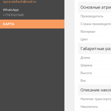
ayza.stellazh@mail.ru
Основные атри
+77475637645
Производитель
Страна производит
КАРТА
Материал
Цвет
Габаритные ра
Длина
Ширина
Высота
Вес
Описание нако
Наличие транспорт
Накопитель