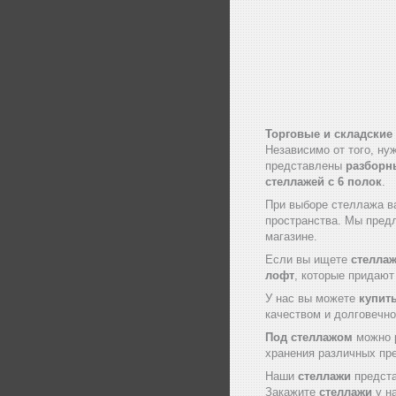
Торговые и складские
Независимо от того, ну
представлены
разборн
стеллажей с
6 полок
.
При выборе стеллажа в
пространства. Мы пред
магазине.
Если вы ищете
стеллаж
лофт
, которые придаю
У нас вы можете
купит
качеством и долговечно
Под стеллажом
можно р
хранения различных пр
Наши
стеллажи
предста
Закажите
стеллажи
у на