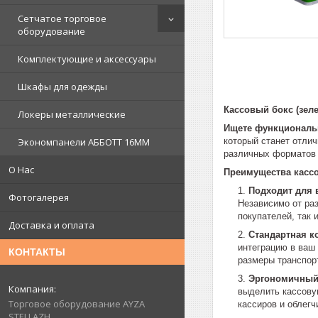
Сетчатое торговое
оборудование
Комплектующие и аксессуары
Шкафы для одежды
Кассовый бокс (зел
Локеры металлические
Ищете функциональ
который станет отли
Экономпанели АББОТТ 16ММ
различных форматов 
О Нас
Преимущества кассо
Подходит для 
Фотогалерея
Независимо от ра
покупателей, так 
Доставка и оплата
Стандартная к
интеграцию в ваш
КОНТАКТЫ
размеры транспорт
Эргономичный
выделить кассову
Торговое оборудование AYZA
кассиров и облегч
STELLAZH