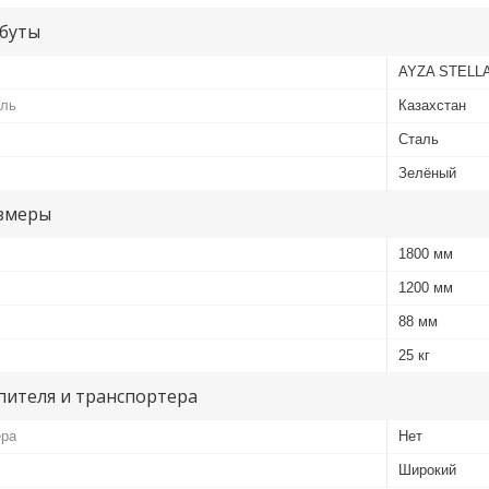
буты
AYZA STELL
ель
Казахстан
Сталь
Зелёный
змеры
1800 мм
1200 мм
88 мм
25 кг
пителя и транспортера
ера
Нет
Широкий