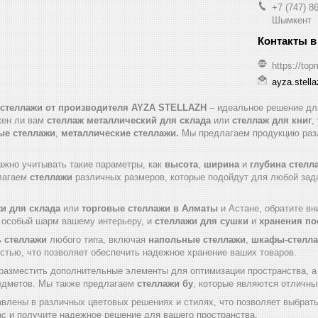
+7 (747) 8
Шымкент
https://top
ayza.stell
 стеллажи от производителя AYZA STELLAZH
– идеальное решение для
жен ли вам
стеллаж металлический для склада
или
стеллаж для книг
,
ые стеллажи
,
металлические стеллажи.
Мы предлагаем продукцию разл
ажно учитывать такие параметры, как
высота
,
ширина
и
глубина стелл
лагаем
стеллажи
различных размеров, которые подойдут для любой задач
и для склада
или
торговые стеллажи в Алматы
и Астане, обратите в
т особый шарм вашему интерьеру, и
стеллажи для сушки
и
хранения п
ь стеллажи
любого типа, включая
напольные стеллажи
,
шкафы-стелл
стью, что позволяет обеспечить надежное хранение ваших товаров.
азместить дополнительные элементы для оптимизации пространства, 
едметов. Мы также предлагаем
стеллажи бу
, которые являются отличны
влены в различных цветовых решениях и стилях, что позволяет выбрат
с и получите надежное решение для вашего пространства.