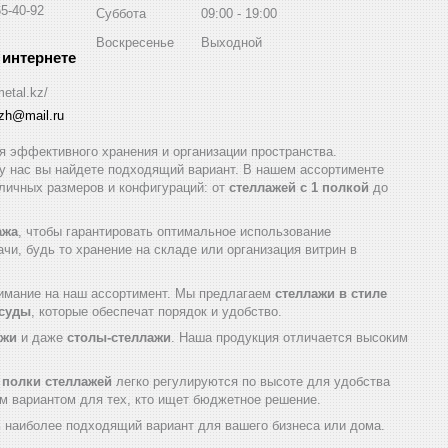
65-40-92
Суббота
09:00
19:00
Воскресенье
Выходной
metal.kz/
azh@mail.ru
 эффективного хранения и организации пространства.
 у нас вы найдете подходящий вариант. В нашем ассортименте
ичных размеров и конфигураций: от
стеллажей с 1 полкой
до
ажа
, чтобы гарантировать оптимальное использование
и, будь то хранение на складе или организация витрин в
нимание на наш ассортимент. Мы предлагаем
стеллажи в стиле
осуды
, которые обеспечат порядок и удобство.
ажи
и даже
столы-стеллажи
. Наша продукция отличается высоким
а
полки стеллажей
легко регулируются по высоте для удобства
м вариантом для тех, кто ищет бюджетное решение.
ь наиболее подходящий вариант для вашего бизнеса или дома.