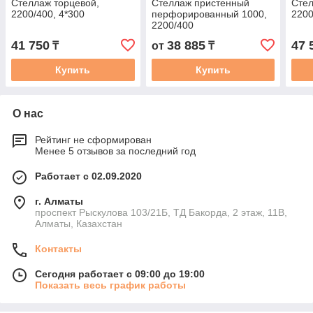
Стеллаж торцевой,
Стеллаж пристенный
Стел
2200/400, 4*300
перфорированный 1000,
2200
2200/400
41 750
38 885
47 
₸
от
₸
Купить
Купить
О нас
Рейтинг не сформирован
Менее 5 отзывов за последний год
Работает с 02.09.2020
г. Алматы
проспект Рыскулова 103/21Б, ТД Бакорда, 2 этаж, 11В,
Алматы, Казахстан
Контакты
Сегодня работает с 09:00 до 19:00
Показать весь график работы