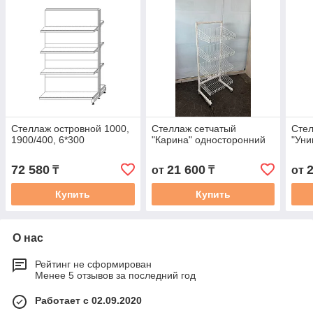
Стеллаж островной 1000,
Стеллаж сетчатый
Стел
1900/400, 6*300
"Карина" односторонний
"Уни
72 580
21 600
₸
от
₸
от
Купить
Купить
О нас
Рейтинг не сформирован
Менее 5 отзывов за последний год
Работает с 02.09.2020