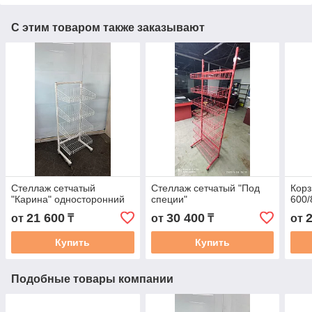
С этим товаром также заказывают
Стеллаж сетчатый
Стеллаж сетчатый "Под
Корз
"Карина" односторонний
специи"
600/
21 600
30 400
от
₸
от
₸
от
Купить
Купить
Подобные товары компании