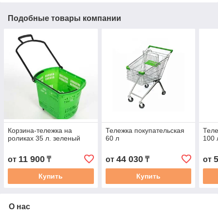
Подобные товары компании
Корзина-тележка на
Тележка покупательская
Теле
роликах 35 л. зеленый
60 л
100 
11 900
44 030
от
₸
от
₸
от
Купить
Купить
О нас