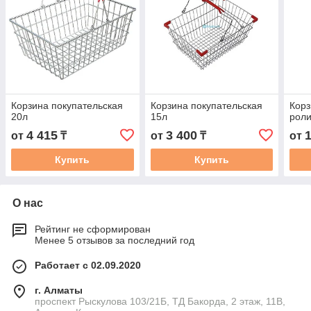
Корзина покупательская
Корзина покупательская
Корз
20л
15л
роли
4 415
3 400
от
₸
от
₸
от
Купить
Купить
О нас
Рейтинг не сформирован
Менее 5 отзывов за последний год
Работает с 02.09.2020
г. Алматы
проспект Рыскулова 103/21Б, ТД Бакорда, 2 этаж, 11В,