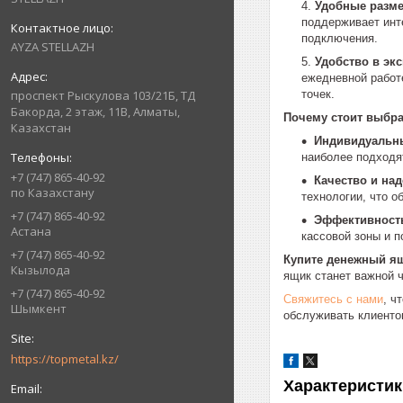
Удобные разме
поддерживает инт
подключения.
AYZA STELLAZH
Удобство в экс
ежедневной работ
точек.
проспект Рыскулова 103/21Б, ТД
Бакорда, 2 этаж, 11В, Алматы,
Почему стоит выбр
Казахстан
Индивидуальн
наиболее подходя
+7 (747) 865-40-92
Качество и над
по Казахстану
технологии, что 
+7 (747) 865-40-92
Эффективность
Астана
кассовой зоны и 
+7 (747) 865-40-92
Купите денежный ящ
Кызылода
ящик станет важной 
+7 (747) 865-40-92
Свяжитесь с нами
, ч
Шымкент
обслуживать клиенто
https://topmetal.kz/
Характеристик