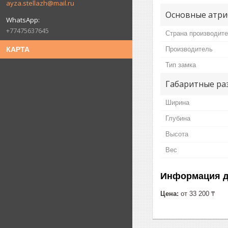
ayza.stellazh@mail.ru
Основные атри
+77475637645
Страна производит
Производитель
КАРТА
Тип замка
Габаритные ра
Ширина
Глубина
Высота
Вес
Информация д
Цена:
от 33 200 ₸