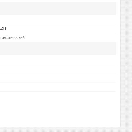
AZH
томатический