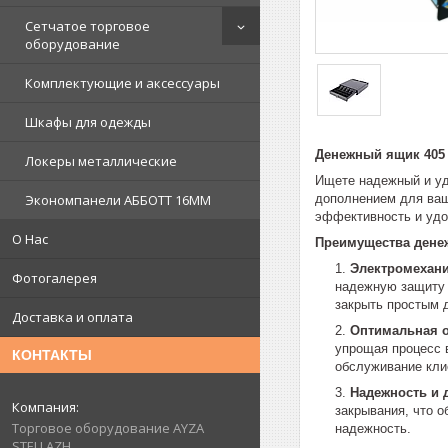
Сетчатое торговое
оборудование
Комплектующие и аксессуары
Шкафы для одежды
Денежный ящик 405
Локеры металлические
Ищете надежный и у
дополнением для ваш
Экономпанели АББОТТ 16ММ
эффективность и удо
О Нас
Преимущества денеж
Электромехани
Фотогалерея
надежную защиту 
закрыть простым 
Доставка и оплата
Оптимальная о
упрощая процесс 
КОНТАКТЫ
обслуживание кли
Надежность и 
закрывания, что о
Торговое оборудование AYZA
надежность.
STELLAZH