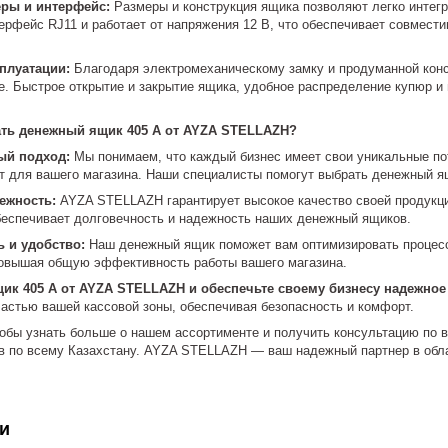
ры и интерфейс:
Размеры и конструкция ящика позволяют легко интегр
ерфейс RJ11 и работает от напряжения 12 В, что обеспечивает совмест
плуатации:
Благодаря электромеханическому замку и продуманной конс
е. Быстрое открытие и закрытие ящика, удобное распределение купюр 
ать денежный ящик 405 А от AYZA STELLAZH?
ый подход:
Мы понимаем, что каждый бизнес имеет свои уникальные по
т для вашего магазина. Наши специалисты помогут выбрать денежный ящ
ежность:
AYZA STELLAZH гарантирует высокое качество своей продукц
обеспечивает долговечность и надежность наших денежный ящиков.
 и удобство:
Наш денежный ящик поможет вам оптимизировать процесс
повышая общую эффективность работы вашего магазина.
ик 405 А от AYZA STELLAZH и обеспечьте своему бизнесу надежное
частью вашей кассовой зоны, обеспечивая безопасность и комфорт.
тобы узнать больше о нашем ассортименте и получить консультацию по
в по всему Казахстану. AYZA STELLAZH — ваш надежный партнер в обла
и