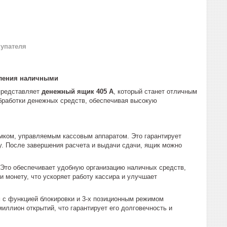
купателя
вления наличными
представляет
денежный ящик 405 А
, который станет отличным
бработки денежных средств, обеспечивая высокую
ком, управляемым кассовым аппаратом. Это гарантирует
у. После завершения расчета и выдачи сдачи, ящик можно
 Это обеспечивает удобную организацию наличных средств,
 монету, что ускоряет работу кассира и улучшает
с функцией блокировки и 3-х позиционным режимом
иллион открытий, что гарантирует его долговечность и