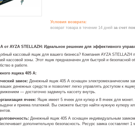
возврат товара в течение 14 дней
за счет по
 А от AYZA STELLAZH: Идеальное решение для эффективного упра
добный кассовый ящик для вашего бизнеса? Компания AYZA STELLAZH 
ей кассовой зоны. Этот ящик предназначен для быстрой и безопасной о
бство в работе.
ного ящика 405 А:
ческий замок:
Денежный ящик 405 А оснащен электромеханическим зам
ваших денежных средств и позволяет легко управлять доступом к ящик
движением — достаточно задвинуть кассету внутрь.
рганизация ячеек:
Ящик имеет 5 ячеек для купюр и 8 ячеек для монет.
выдачи и приема платежей. Вы сможете быстро найти нужную купюру или
ентов.
долговечность:
Денежный ящик 405 А оснащен индивидуальным замком 
беспечивает дополнительную безопасность. Ресурс замка составляет 1 м