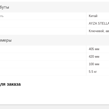
буты
ель
Китай
AYZA STELL
Ключевой, ав
змеры
405 мм
420 мм
100 мм
5.5 кг
ля заказа