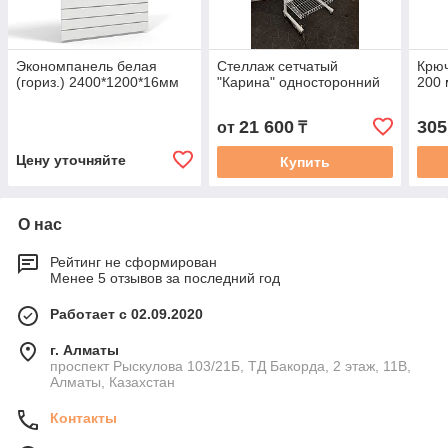
Экономпанель белая
Стеллаж сетчатый
Крю
(гориз.) 2400*1200*16мм
"Карина" односторонний
200
21 600
305
от
₸
Цену уточняйте
Купить
О нас
Рейтинг не сформирован
Менее 5 отзывов за последний год
Работает с 02.09.2020
г. Алматы
проспект Рыскулова 103/21Б, ТД Бакорда, 2 этаж, 11В,
Алматы, Казахстан
Контакты