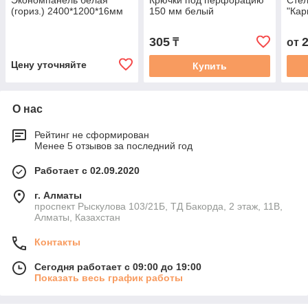
Экономпанель белая
Крючки под перфорацию
Стел
(гориз.) 2400*1200*16мм
150 мм белый
"Кар
305
₸
от
Цену уточняйте
Купить
О нас
Рейтинг не сформирован
Менее 5 отзывов за последний год
Работает с 02.09.2020
г. Алматы
проспект Рыскулова 103/21Б, ТД Бакорда, 2 этаж, 11В,
Алматы, Казахстан
Контакты
Сегодня работает с 09:00 до 19:00
Показать весь график работы