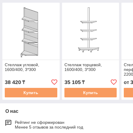
Стеллаж угловой,
Стеллаж торцевой,
Сте
1600/400, 3*300
1600/400, 3*300
пер
2200
38 420
35 105
₸
₸
от
Купить
Купить
О нас
Рейтинг не сформирован
Менее 5 отзывов за последний год